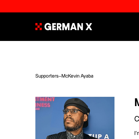
Supporters
–
McKevin Ayaba
C
I