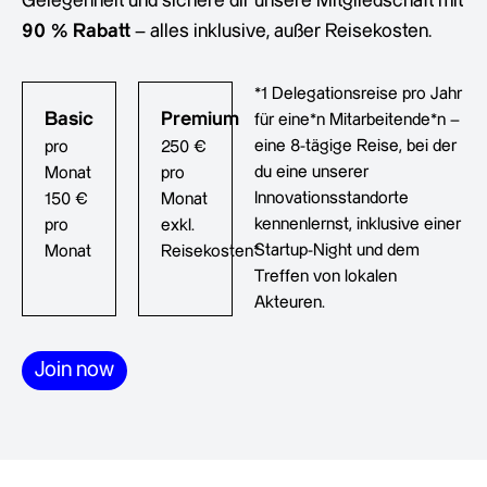
Gelegenheit und sichere dir unsere Mitgliedschaft mit
90 % Rabatt
– alles inklusive, außer Reisekosten.
*1 Delegationsreise pro Jahr
Basic
Premium
für eine*n Mitarbeitende*n –
eine 8-tägige Reise, bei der
pro
250 €
du eine unserer
Monat
pro
Innovationsstandorte
150 €
Monat
kennenlernst, inklusive einer
pro
exkl.
Startup-Night und dem
Monat
Reisekosten*
Treffen von lokalen
Akteuren.
Join now